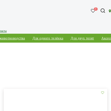
0
такты
 животноводства
Для одного телёнка
Для двух телят
Аксес