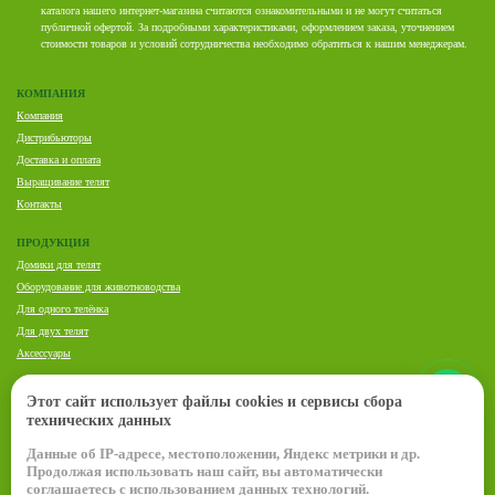
каталога нашего интернет-магазина считаются ознакомительными и не могут считаться
публичной офертой. За подробными характеристиками, оформлением заказа, уточнением
стоимости товаров и условий сотрудничества необходимо обратиться к нашим менеджерам.
КОМПАНИЯ
Компания
Дистрибьюторы
Доставка и оплата
Выращивание телят
Контакты
ПРОДУКЦИЯ
Домики для телят
Оборудование для животноводства
Для одного телёнка
Для двух телят
Аксессуары
ПРЕДСТАВИТЕЛЬ VDK AGRI В РОССИИ И СНГ:
Этот сайт использует файлы cookies и сервисы сбора
Елена Комарь
технических данных
Данные об IP-адресе, местоположении, Яндекс метрики и др.
+7 (920) 636-21-38
Продолжая использовать наш сайт, вы автоматически
ekomar-vdk@mail.ru
соглашаетесь с использованием данных технологий.