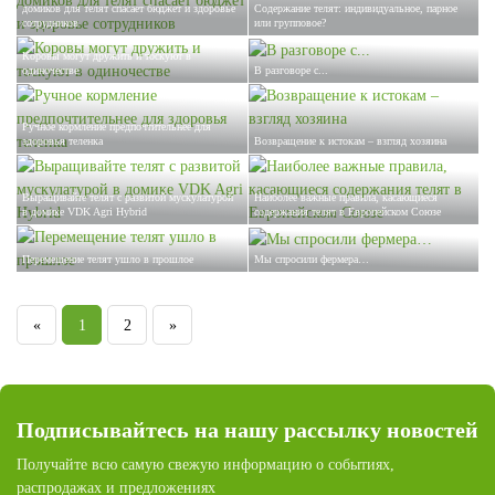
домиков для телят спасает бюджет и здоровье
Содержание телят: индивидуальное, парное
сотрудников
или групповое?
Коровы могут дружить и тоскуют в
одиночестве
В разговоре с...
Ручное кормление предпочтительнее для
здоровья теленка
Возвращение к истокам – взгляд хозяина
Выращивайте телят с развитой мускулатурой
Наиболее важные правила, касающиеся
в домике VDK Agri Hybrid
содержания телят в Европейском Союзе
Перемещение телят ушло в прошлое
Мы спросили фермера…
«
1
2
»
Подписывайтесь на нашу рассылку новостей
Получайте всю самую свежую информацию о событиях,
распродажах и предложениях